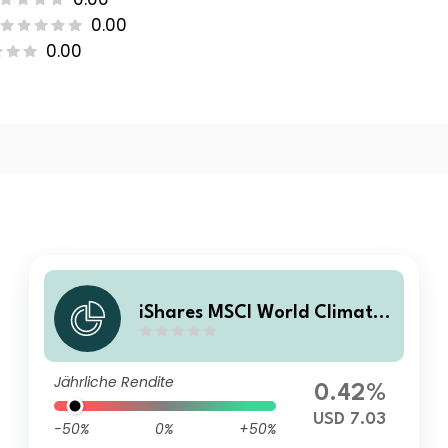
0.00
0.00
iShares MSCI World Climate
Transition Aware UCITS ETF
USD Acc
Jährliche Rendite
0.42%
USD 7.03
-50%
0%
+50%