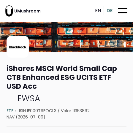
EN
DE
UMushroom
iShares MSCI World Small Cap
CTB Enhanced ESG UCITS ETF
USD Acc
EWSA
ETF
ISIN IE000T9EOCL3
/
Valor 11353892
NAV (2026-07-09)