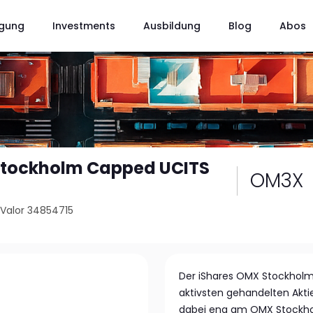
gung
Investments
Ausbildung
Blog
Abos
Stockholm Capped UCITS
OM3X
/
Valor 34854715
Der iShares OMX Stockholm
aktivsten gehandelten Akti
dabei eng am OMX Stockhol