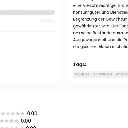
eine Vielzahl wichtiger Br
Konsumgüter und Dienstleis
Begrenzung der Gewichtun
Positiv
gewährleistet wird. Der Fon
um seine Bestände auszuwäh
Ausgewogenheit und die Pe
die gleichen Aktien in ähnli
Tags:
equities
schweden
omx s
0.00
0.00