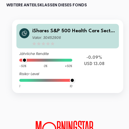
WEITERE ANTEILSKLASSEN DIESES FONDS
iShares S&P 500 Health Care Sector
UCITS ETF USD (Acc)
Valor: 30452906
Jährliche Rendite
-0.09%
USD 13.08
-50%
0%
+50%
Risiko-Level
1
10