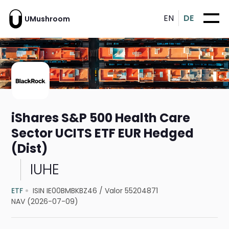
EN
DE
UMushroom
iShares S&P 500 Health Care
Sector UCITS ETF EUR Hedged
(Dist)
IUHE
ETF
ISIN IE00BMBKBZ46
/
Valor 55204871
NAV (2026-07-09)