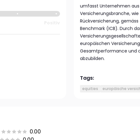
umfasst Unternehmen aus
Versicherungsbranche, wie
Rückversicherung, gemäss de
Positiv
Benchmark (ICB). Durch das
Versicherungsgesellschafte
europäischen Versicherungs
Gesamtperformance und die
abzubilden.
Tags:
equities
europäische versic
0.00
0.00