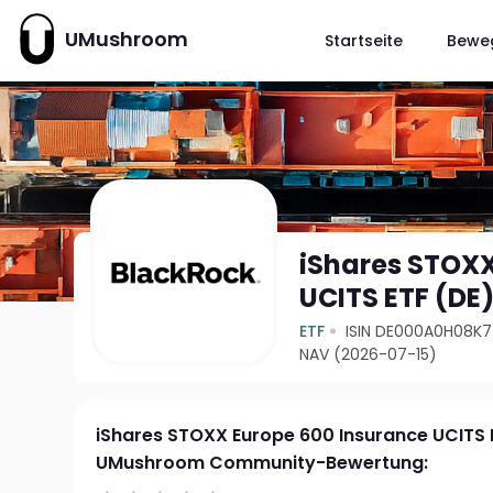
UMushroom
Startseite
Bewe
iShares STOXX
UCITS ETF (DE
ETF
ISIN DE000A0H08K7
NAV (2026-07-15)
iShares STOXX Europe 600 Insurance UCITS 
UMushroom Community-Bewertung: