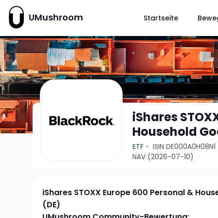
UMushroom
Startseite
Bewe
iShares STOXX
Household Goo
ETF
ISIN DE000A0H08N1
NAV (2026-07-10)
iShares STOXX Europe 600 Personal & Hous
(DE)
UMushroom Community-Bewertung: