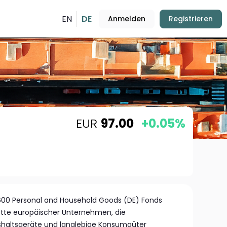
EN
DE
Anmelden
Registrieren
EUR
97.00
+0.05%
600 Personal and Household Goods (DE) Fonds
alette europäischer Unternehmen, die
shaltsgeräte und langlebige Konsumgüter