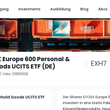
gung
Investments
Ausbildung
Blog
Abos
 Europe 600 Personal &
EXH7
ds UCITS ETF (DE)
/
Valor 12980928
ehold Goods UCITS ETF
Der iShares STOXX Europe 
investiert in eine breite P
Körperpflegeprodukte, Hau