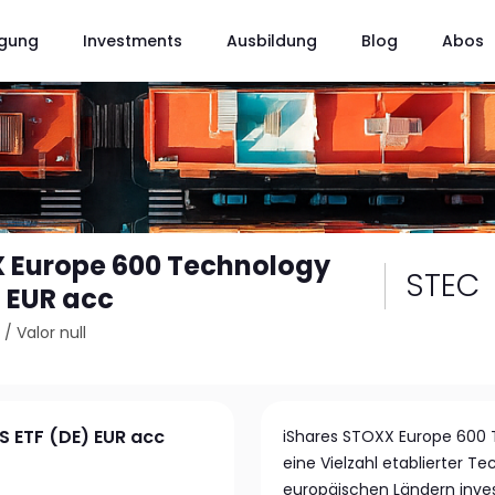
gung
Investments
Ausbildung
Blog
Abos
X Europe 600 Technology
STEC
) EUR acc
8
/
Valor null
 ETF (DE) EUR acc
iShares STOXX Europe 600 Te
eine Vielzahl etablierter 
europäischen Ländern inves