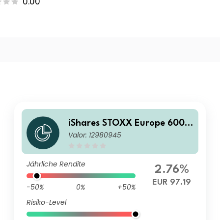
0.00
iShares STOXX Europe 600 T
Valor: 12980945
echnology UCITS ETF (DE) E
UR dis
Jährliche Rendite
2.76%
EUR 97.19
-50%
0%
+50%
Risiko-Level