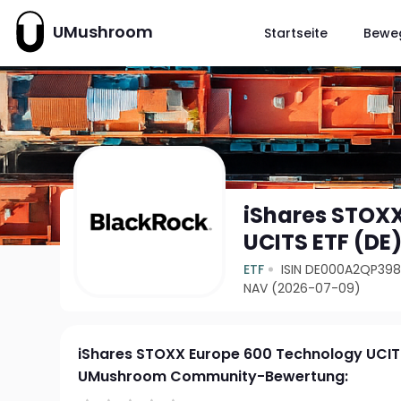
UMushroom
Startseite
Bewe
iShares STOX
UCITS ETF (DE
ETF
ISIN DE000A2QP39
NAV (2026-07-09)
iShares STOXX Europe 600 Technology UCITS
UMushroom Community-Bewertung: