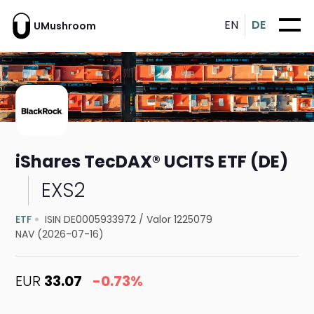
EN
DE
UMushroom
iShares TecDAX® UCITS ETF (DE)
EXS2
ETF
ISIN DE0005933972
/
Valor 1225079
NAV (2026-07-16)
EUR
33.07
-0.73%