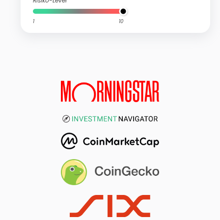
Risiko-Level
1
10