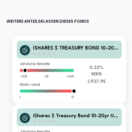
WEITERE ANTEILSKLASSEN DIESES FONDS
ISHARES $ TREASURY BOND 10-20Y
R UCITS ETF MXN HEDGED (ACC)
Jährliche Rendite
0.22%
MXN
-50%
0%
+50%
1,937.95
Risiko-Level
1
10
iShares $ Treasury Bond 10-20yr UC
ITS ETF EUR Hedged (Acc)
Jährliche Rendite