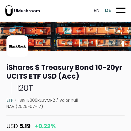
EN
DE
UMushroom
iShares $ Treasury Bond 10-20yr
UCITS ETF USD (Acc)
I20T
ETF
ISIN IE000RLUVMR2
/
Valor null
NAV (2026-07-17)
USD
5.19
+0.22%