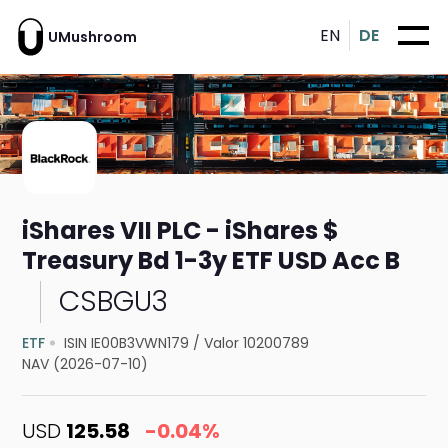
EN
DE
UMushroom
iShares VII PLC - iShares $
Treasury Bd 1-3y ETF USD Acc B
CSBGU3
ETF
ISIN IE00B3VWN179
/
Valor 10200789
NAV (2026-07-10)
USD
125.58
-0.04%