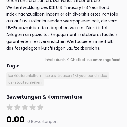
einem und drei Jahren. Der Fonds strebt an, die
Wertentwicklung des ICE U.S. Treasury 1-3 Year Bond
Index nachzubilden, indem er ein diversifiziertes Portfolio
aus auf US-Dollar lautenden Wertpapieren hält, die vom
US-Finanzministerium begeben wurden. Dies bietet
Anlegern ein gezieltes Engagement in stabilen, staatlich
garantierten festverzinslichen Wertpapieren innerhalb
des festgelegten kurzfristigen Laufzeitbereichs.
Inhalt durch KI Chatbot zusammengefasst
Tags:
kurzläuferanleihen
ice u.s. treasury 1-3 year bond index
us-staatsanleihen
Bewertungen & Kommentare
0.00
0 Bewertungen