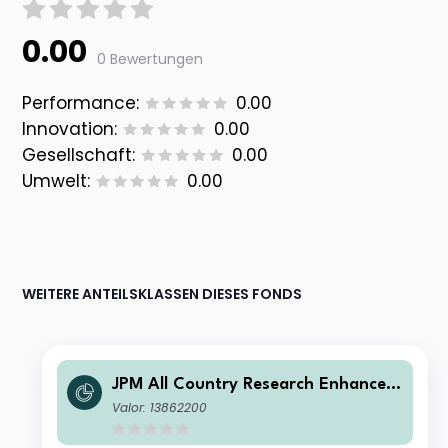
0.00
0 Bewertungen
Performance:
0.00
Innovation:
0.00
Gesellschaft:
0.00
Umwelt:
0.00
WEITERE ANTEILSKLASSEN DIESES FONDS
JPM All Country Research Enhanced
Index Equity Active UCITS ETF - USD
Valor: 13862200
(dist)