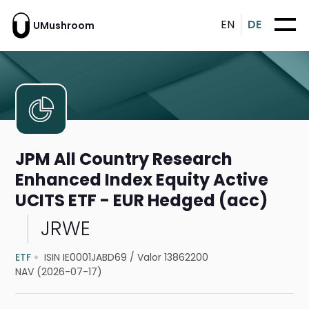
EN
DE
UMushroom
JPM All Country Research
Enhanced Index Equity Active
UCITS ETF - EUR Hedged (acc)
JRWE
ETF
ISIN IE0001JABD69
/
Valor 13862200
NAV (2026-07-17)