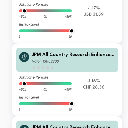
Jährliche Rendite
-1.17%
USD 31.59
-50%
0%
+50%
Risiko-Level
1
10
JPM All Country Research Enhanced
Index Equity Active UCITS ETF - CHF
Valor: 13862203
Hedged (acc)
Jährliche Rendite
-1.16%
CHF 26.36
-50%
0%
+50%
Risiko-Level
1
10
JPM All Country Research Enhanced