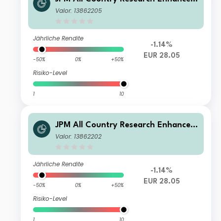
Index Equity Active UCITS ETF - EUR
Valor: 13862205
(acc)
Jährliche Rendite
-1.14%
EUR 28.05
-50%
0%
+50%
Risiko-Level
1
10
JPM All Country Research Enhanced
Index Equity Active UCITS ETF - USD
Valor: 13862202
(acc)
Jährliche Rendite
-1.14%
EUR 28.05
-50%
0%
+50%
Risiko-Level
1
10