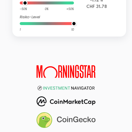
-1.12%
CHF 31.78
-50%
0%
+50%
Risiko-Level
1
10