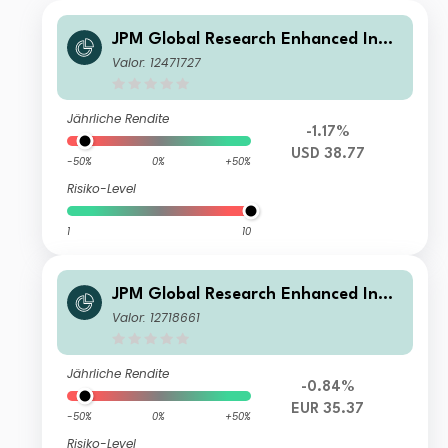
JPM Global Research Enhanced Inde
x Equity SRI Paris Aligned Active UCI
Valor: 12471727
TS ETF - USD (dist)
Jährliche Rendite
-1.17%
USD 38.77
-50%
0%
+50%
Risiko-Level
1
10
JPM Global Research Enhanced Inde
x Equity SRI Paris Aligned Active UCI
Valor: 12718661
TS ETF - EUR (acc)
Jährliche Rendite
-0.84%
EUR 35.37
-50%
0%
+50%
Risiko-Level