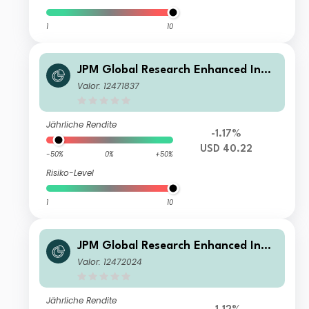
1
10
JPM Global Research Enhanced Inde
x Equity SRI Paris Aligned Active UCI
Valor: 12471837
TS ETF - USD (acc)
Jährliche Rendite
-1.17%
USD 40.22
-50%
0%
+50%
Risiko-Level
1
10
JPM Global Research Enhanced Inde
x Equity SRI Paris Aligned Active UCI
Valor: 12472024
TS ETF - CHF Hedged (acc)
Jährliche Rendite