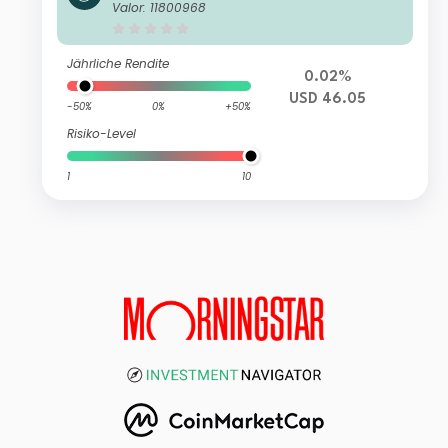
ate Change Solutions Active UCITS
Valor: 11800968
ETF
Jährliche Rendite
0.02%
USD 46.05
-50%
0%
+50%
Risiko-Level
1
10