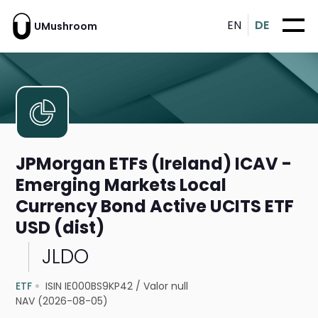
EN
DE
UMushroom
JPMorgan ETFs (Ireland) ICAV -
Emerging Markets Local
Currency Bond Active UCITS ETF
USD (dist)
JLDO
ETF
ISIN IE000BS9KP42
/
Valor null
NAV (2026-08-05)