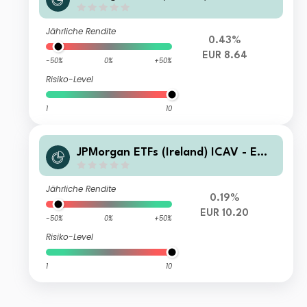
rging Markets Local Currency Bond
Active UCITS ETF Hedged EUR Acc
Jährliche Rendite
0.43%
EUR 8.64
-50%
0%
+50%
Risiko-Level
1
10
JPMorgan ETFs (Ireland) ICAV - Eme
rging Markets Local Currency Bond
Active UCITS ETF USD (acc)
Jährliche Rendite
0.19%
EUR 10.20
-50%
0%
+50%
Risiko-Level
1
10