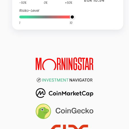
EUR 10.54
-50%
0%
+50%
Risiko-Level
1
10