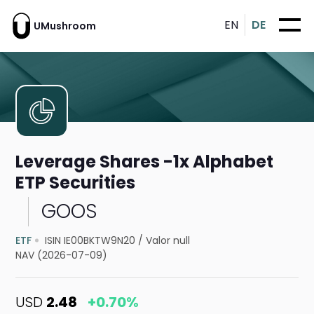
EN
DE
UMushroom
Leverage Shares -1x Alphabet
ETP Securities
GOOS
ETF
ISIN IE00BKTW9N20
/
Valor null
NAV (2026-07-09)
USD
2.48
+0.70%