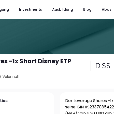
gung
Investments
Ausbildung
Blog
Abos
es -1x Short Disney ETP
DISS
/
Valor null
ties
Der Leverage Shares -1x 
seine ISIN XS2337085422
(NAV) von 6.30 USD am 2