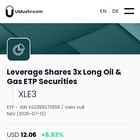
EN
DE
UMushroom
Leverage Shares 3x Long Oil &
Gas ETP Securities
XLE3
ETF
ISIN XS2399370555
/
Valor null
NAV (2026-07-13)
USD
12.06
+8.93%