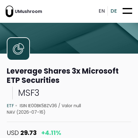
EN
DE
UMushroom
Leverage Shares 3x Microsoft
ETP Securities
MSF3
ETF
ISIN IE00BK5BZV36
/
Valor null
NAV (2026-07-16)
USD
29.73
+4.11%