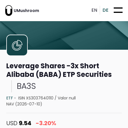
EN
DE
UMushroom
Leverage Shares -3x Short
Alibaba (BABA) ETP Securities
BA3S
ETF
ISIN XS3037640110
/
Valor null
NAV (2026-07-10)
USD
9.54
-3.20%