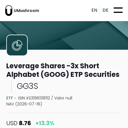
EN
DE
UMushroom
Leverage Shares -3x Short
Alphabet (GOOG) ETP Securities
GG3S
ETF
ISIN XS3196138112
/
Valor null
NAV (2026-07-16)
USD
8.76
+13.3%