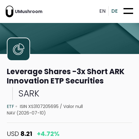
EN
DE
UMushroom
Leverage Shares -3x Short ARK
Innovation ETP Securities
SARK
ETF
ISIN XS3107205695
/
Valor null
NAV (2026-07-10)
USD
8.21
+4.72%