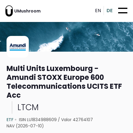
EN
DE
UMushroom
Multi Units Luxembourg -
Amundi STOXX Europe 600
Telecommunications UCITS ETF
Acc
LTCM
ETF
ISIN LU1834988609
/
Valor 42764107
NAV (2026-07-10)