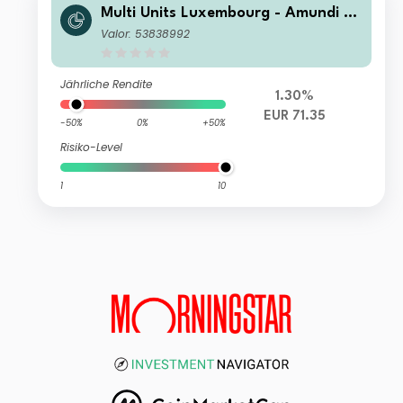
Multi Units Luxembourg - Amundi ST
OXX Europe 600 Telecommunicatio
Valor: 53838992
ns UCITS ETF Inc
Jährliche Rendite
1.30%
EUR 71.35
-50%
0%
+50%
Risiko-Level
1
10