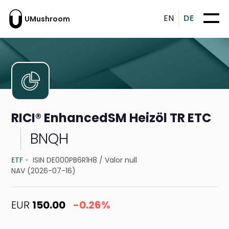
EN
DE
UMushroom
RICI® EnhancedSM Heizöl TR ETC
BNQH
ETF
ISIN DE000PB6R1H8
/
Valor null
NAV (2026-07-16)
EUR
150.00
-0.26%