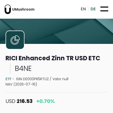
EN
DE
UMushroom
RICI Enhanced Zinn TR USD ETC
B4NE
ETF
ISIN DE000PR5RTU2
/
Valor null
NAV (2026-07-16)
USD
216.53
+0.70%