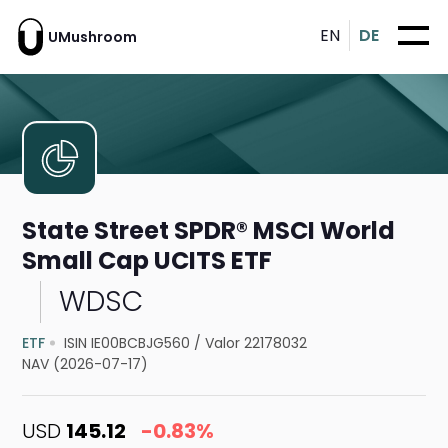
EN
DE
UMushroom
State Street SPDR® MSCI World
Small Cap UCITS ETF
WDSC
ETF
ISIN IE00BCBJG560
/
Valor 22178032
NAV (2026-07-17)
USD
145.12
-0.83%