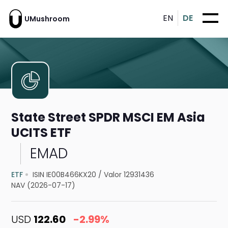
EN
DE
UMushroom
State Street SPDR MSCI EM Asia
UCITS ETF
EMAD
ETF
ISIN IE00B466KX20
/
Valor 12931436
NAV (2026-07-17)
USD
122.60
-2.99%