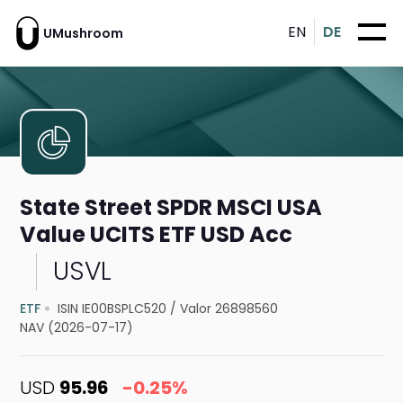
EN
DE
UMushroom
State Street SPDR MSCI USA
Value UCITS ETF USD Acc
USVL
ETF
ISIN IE00BSPLC520
/
Valor 26898560
NAV (2026-07-17)
USD
95.96
-0.25%