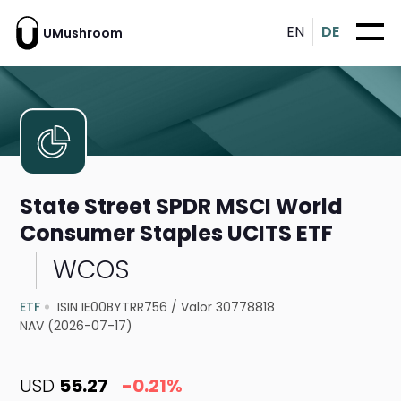
EN
DE
UMushroom
State Street SPDR MSCI World
Consumer Staples UCITS ETF
WCOS
ETF
ISIN IE00BYTRR756
/
Valor 30778818
NAV (2026-07-17)
USD
55.27
-0.21%