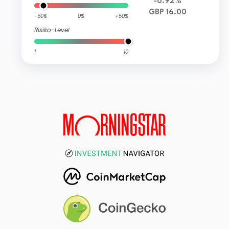
-0.92%
GBP 16.00
-50%
0%
+50%
Risiko-Level
1
10