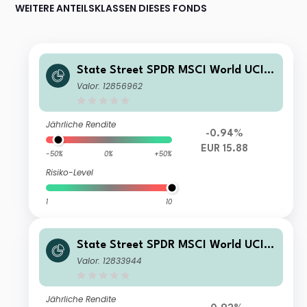
WEITERE ANTEILSKLASSEN DIESES FONDS
State Street SPDR MSCI World UCIT
S ETF EUR H Acc
Valor: 12856962
Jährliche Rendite
-0.94%
EUR 15.88
-50%
0%
+50%
Risiko-Level
1
10
State Street SPDR MSCI World UCIT
S ETF GBP H Dis
Valor: 12833944
Jährliche Rendite