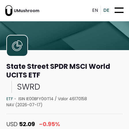
EN
DE
UMushroom
State Street SPDR MSCI World
UCITS ETF
SWRD
ETF
ISIN IE00BFY0GT14
/
Valor 46170158
NAV (2026-07-17)
USD
52.09
-0.95%