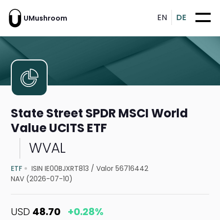
EN
DE
UMushroom
State Street SPDR MSCI World
Value UCITS ETF
WVAL
ETF
ISIN IE00BJXRT813
/
Valor 56716442
NAV (2026-07-10)
USD
48.70
+0.28%