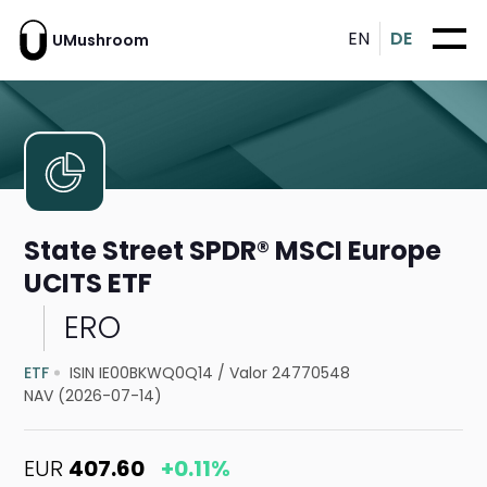
EN
DE
UMushroom
State Street SPDR® MSCI Europe
UCITS ETF
ERO
ETF
ISIN IE00BKWQ0Q14
/
Valor 24770548
NAV (2026-07-14)
EUR
407.60
+0.11%