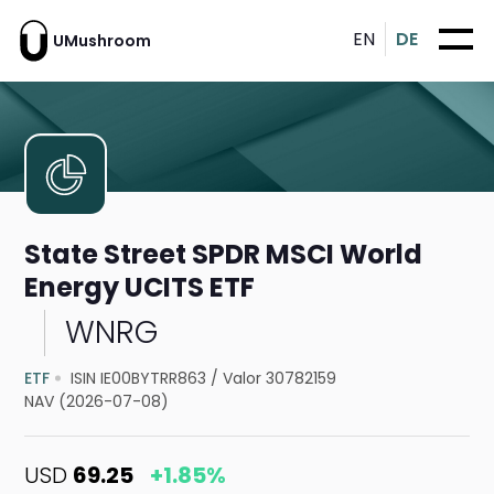
EN
DE
UMushroom
State Street SPDR MSCI World
Energy UCITS ETF
WNRG
ETF
ISIN IE00BYTRR863
/
Valor 30782159
NAV (2026-07-08)
USD
69.25
+1.85%