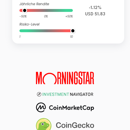
Jährliche Rendite
-1.12%
USD 51.83
-50%
0%
+50%
Risiko-Level
1
10