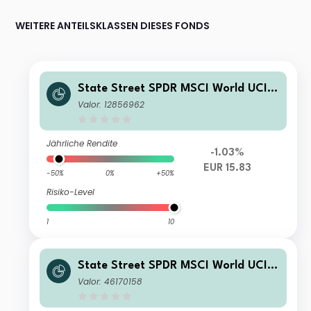
WEITERE ANTEILSKLASSEN DIESES FONDS
State Street SPDR MSCI World UCIT
S ETF EUR H Acc
Valor: 12856962
Jährliche Rendite
-1.03%
EUR 15.83
-50%
0%
+50%
Risiko-Level
1
10
State Street SPDR MSCI World UCIT
S ETF
Valor: 46170158