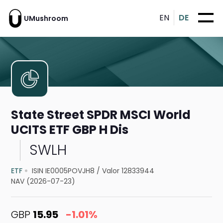
EN
DE
UMushroom
State Street SPDR MSCI World
UCITS ETF GBP H Dis
SWLH
ETF
ISIN IE0005POVJH8
/
Valor 12833944
NAV (2026-07-23)
GBP
15.95
-1.01%