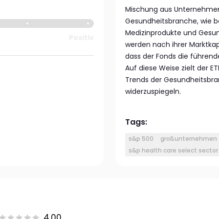
Mischung aus Unternehme
Gesundheitsbranche, wie be
Medizinprodukte und Gesun
Positiv
werden nach ihrer Marktkapi
dass der Fonds die führend
Auf diese Weise zielt der 
Trends der Gesundheitsbra
widerzuspiegeln.
Tags:
s&p 500
großunternehmen
s&p health care select sector
4.00