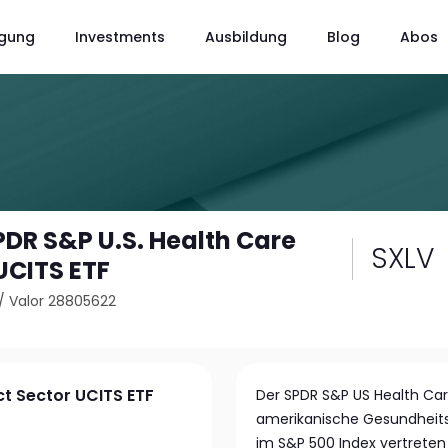
gung
Investments
Ausbildung
Blog
Abos
PDR S&P U.S. Health Care
SXLV
UCITS ETF
/
Valor 28805622
ct Sector UCITS ETF
Der SPDR S&P US Health Care
amerikanische Gesundheits
im S&P 500 Index vertreten 