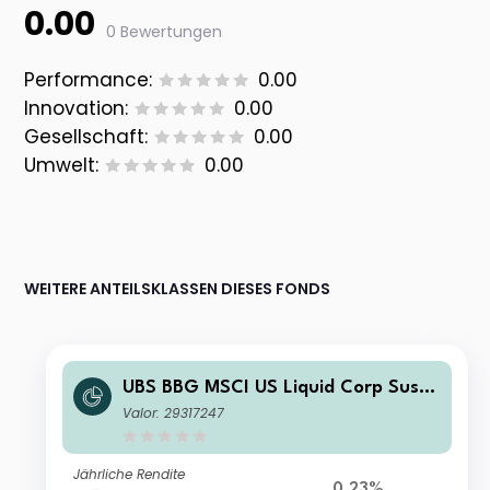
0.00
0 Bewertungen
Performance:
0.00
Innovation:
0.00
Gesellschaft:
0.00
Umwelt:
0.00
WEITERE ANTEILSKLASSEN DIESES FONDS
UBS BBG MSCI US Liquid Corp Susta
inable UCITS ETF hGBP dis
Valor: 29317247
Jährliche Rendite
0.23%