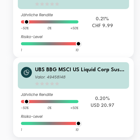
Jährliche Rendite
0.21%
CHF 9.99
-50%
0%
+50%
Risiko-Level
1
10
UBS BBG MSCI US Liquid Corp Susta
inable UCITS ETF USD acc
Valor: 49458148
Jährliche Rendite
0.20%
USD 20.97
-50%
0%
+50%
Risiko-Level
1
10