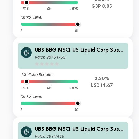
GBP 8.85
-50%
0%
+50%
Risiko-Level
1
10
UBS BBG MSCI US Liquid Corp Susta
inable UCITS ETF USD dis
Valor: 28754755
Jährliche Rendite
0.20%
USD 14.67
-50%
0%
+50%
Risiko-Level
1
10
UBS BBG MSCI US Liquid Corp Susta
inable UCITS ETF hCHF dis
Valor: 29317465