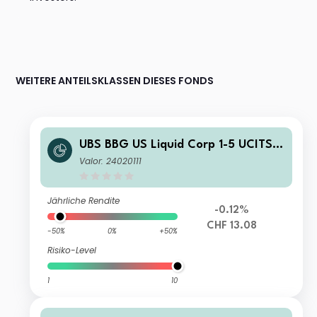
WEITERE ANTEILSKLASSEN DIESES FONDS
UBS BBG US Liquid Corp 1-5 UCITS E
TF hCHF acc
Valor: 24020111
Jährliche Rendite
-0.12%
CHF 13.08
-50%
0%
+50%
Risiko-Level
1
10