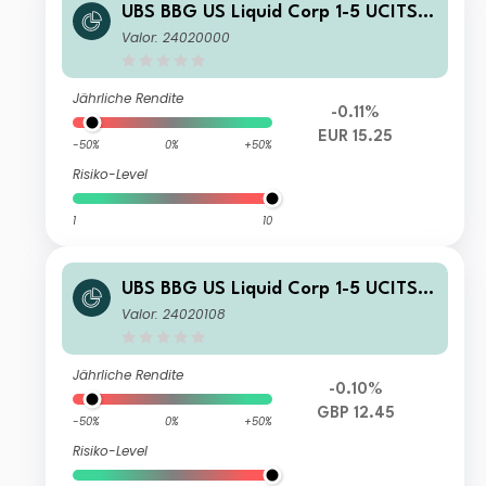
UBS BBG US Liquid Corp 1-5 UCITS E
TF hEUR acc
Valor: 24020000
Jährliche Rendite
-0.11%
EUR 15.25
-50%
0%
+50%
Risiko-Level
1
10
UBS BBG US Liquid Corp 1-5 UCITS E
TF hGBP dis
Valor: 24020108
Jährliche Rendite
-0.10%
GBP 12.45
-50%
0%
+50%
Risiko-Level