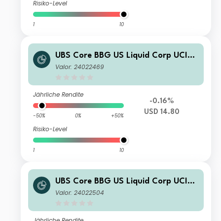
Risiko-Level
1
10
UBS Core BBG US Liquid Corp UCITS
ETF USD acc
Valor: 24022469
Jährliche Rendite
-0.16%
USD 14.80
-50%
0%
+50%
Risiko-Level
1
10
UBS Core BBG US Liquid Corp UCITS
ETF hEUR acc
Valor: 24022504
Jährliche Rendite