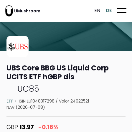
EN
DE
UMushroom
UBS Core BBG US Liquid Corp
UCITS ETF hGBP dis
UC85
ETF
ISIN LU1048317298
/
Valor 24022521
NAV (2026-07-08)
GBP
13.97
-0.16%