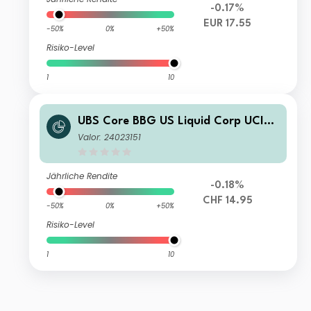
-0.17%
EUR 17.55
-50%
0%
+50%
Risiko-Level
1
10
UBS Core BBG US Liquid Corp UCITS
ETF hCHF acc
Valor: 24023151
Jährliche Rendite
-0.18%
CHF 14.95
-50%
0%
+50%
Risiko-Level
1
10