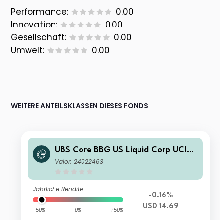
Performance:
0.00
Innovation:
0.00
Gesellschaft:
0.00
Umwelt:
0.00
WEITERE ANTEILSKLASSEN DIESES FONDS
UBS Core BBG US Liquid Corp UCITS
ETF USD dis
Valor: 24022463
Jährliche Rendite
-0.16%
USD 14.69
-50%
0%
+50%