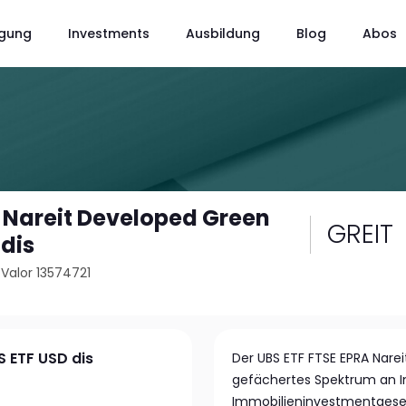
gung
Investments
Ausbildung
Blog
Abos
 Nareit Developed Green
GREIT
 dis
/
Valor 13574721
S ETF USD dis
Der UBS ETF FTSE EPRA Narei
gefächertes Spektrum an 
Immobilieninvestmentgesell