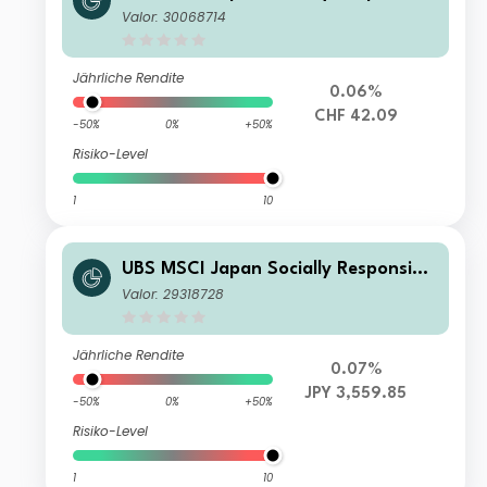
UCITS ETF hCHF dis
Valor: 30068714
Jährliche Rendite
0.06%
CHF 42.09
-50%
0%
+50%
Risiko-Level
1
10
UBS MSCI Japan Socially Responsible
UCITS ETF JPY acc
Valor: 29318728
Jährliche Rendite
0.07%
JPY 3,559.85
-50%
0%
+50%
Risiko-Level
1
10