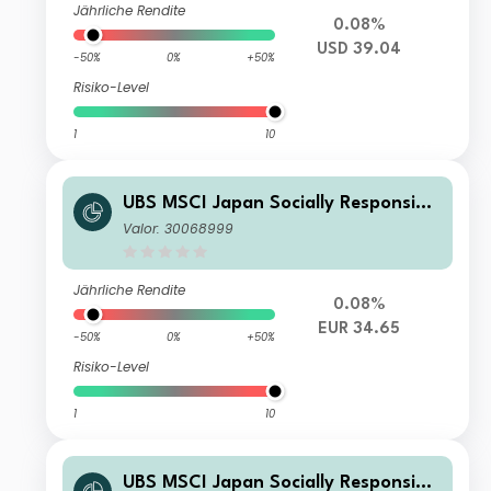
Jährliche Rendite
0.08%
USD 39.04
-50%
0%
+50%
Risiko-Level
1
10
UBS MSCI Japan Socially Responsible
UCITS ETF hEUR acc
Valor: 30068999
Jährliche Rendite
0.08%
EUR 34.65
-50%
0%
+50%
Risiko-Level
1
10
UBS MSCI Japan Socially Responsible