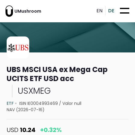
EN
DE
UMushroom
UBS MSCI USA ex Mega Cap
UCITS ETF USD acc
USXMEG
ETF
ISIN IE0004993469
/
Valor null
NAV (2026-07-16)
USD
10.24
+0.32%