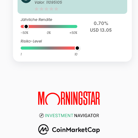
Responsible UCITS ETF USD acc
Valor: 11095105
Jährliche Rendite
0.70%
USD 13.05
-50%
0%
+50%
Risiko-Level
1
10