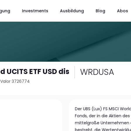
gung
Investments
Ausbildung
Blog
Abos
WRDUSA
d UCITS ETF USD dis
/
Valor 3726774
Der UBS (Lux) FS MSCI World
Fonds, der in die Aktien de
mittelgroße Unternehmen au
bestrebt, die Wertentwickl