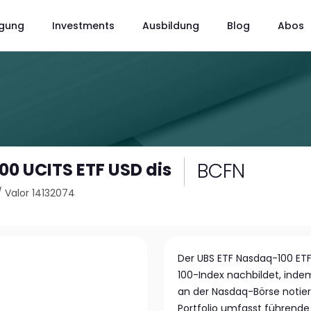
gung
Investments
Ausbildung
Blog
Abos
BCFN
0 UCITS ETF USD dis
/
Valor 14132074
Der UBS ETF Nasdaq-100 ETF 
100-Index nachbildet, inde
an der Nasdaq-Börse notiert
Portfolio umfasst führende