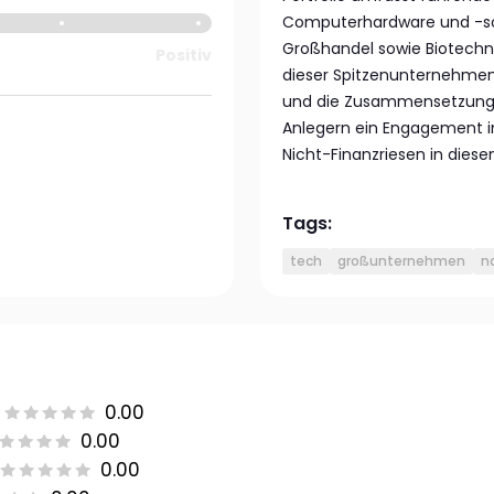
Computerhardware und -sof
Großhandel sowie Biotechno
Positiv
dieser Spitzenunternehmen 
und die Zusammensetzung d
Anlegern ein Engagement in
Nicht-Finanzriesen in diese
Tags:
tech
großunternehmen
n
0.00
0.00
0.00