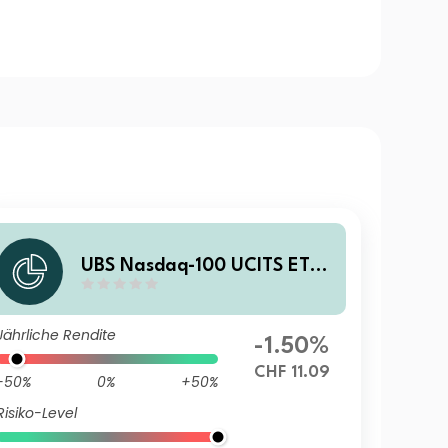
UBS Nasdaq-100 UCITS ETF
hCHF acc
Jährliche Rendite
-1.50%
CHF 11.09
-50%
0%
+50%
Risiko-Level