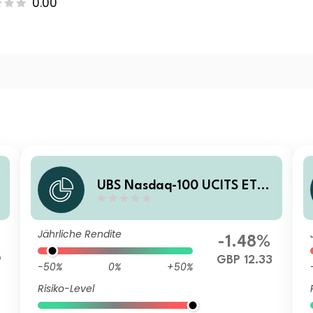
0.00
UBS Nasdaq-100 UCITS ETF
H GBP Acc
Jährliche Rendite
-1.48%
9
GBP 12.33
-50%
0%
+50%
Risiko-Level