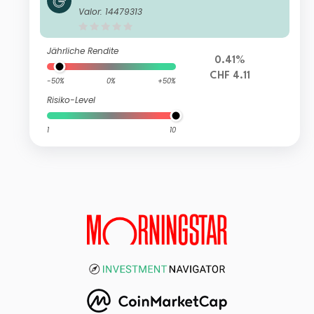
Valor: 14479313
Jährliche Rendite
0.41%
CHF 4.11
-50%
0%
+50%
Risiko-Level
1
10