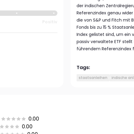
der indischen Zentralregier
Referenzindex genau wider 
die von S&P und Fitch mit 
Positiv
Fonds bis zu 15 % Staatsanl
Index gelistet sind, um ein 
passiv verwaltete ETF stell
führendem Referenzindex fü
Tags:
staatsanleihen
indische an
0.00
0.00