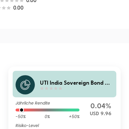
0.00
0.00
UTI India Sovereign Bond UC
ITS ETF A USD Accumulating
Jährliche Rendite
0.04%
USD 9.96
-50%
0%
+50%
Risiko-Level