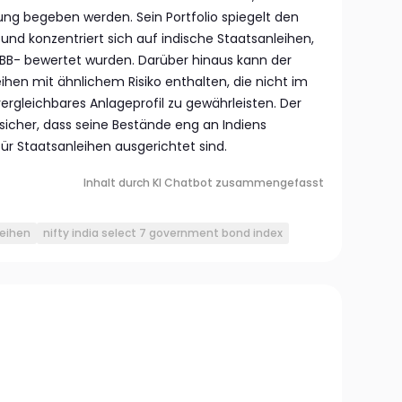
ung begeben werden. Sein Portfolio spiegelt den
und konzentriert sich auf indische Staatsanleihen,
BBB- bewertet wurden. Darüber hinaus kann der
eihen mit ähnlichem Risiko enthalten, die nicht im
vergleichbares Anlageprofil zu gewährleisten. Der
t sicher, dass seine Bestände eng an Indiens
r Staatsanleihen ausgerichtet sind.
Inhalt durch KI Chatbot zusammengefasst
leihen
nifty india select 7 government bond index