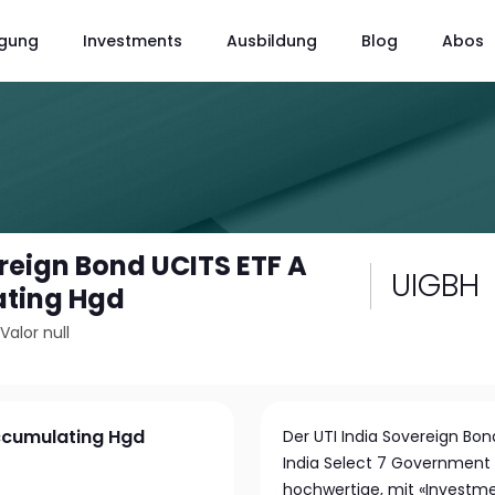
gung
Investments
Ausbildung
Blog
Abos
ereign Bond UCITS ETF A
UIGBH
ting Hgd
/
Valor null
Accumulating Hgd
Der UTI India Sovereign Bon
India Select 7 Government 
hochwertige, mit «Investme