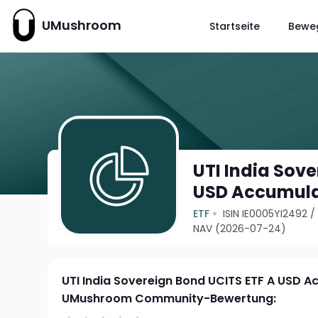
UMushroom
Startseite
Bewe
UTI India Sov
USD Accumula
ETF
ISIN IE0005YI2492
NAV (2026-07-24)
UTI India Sovereign Bond UCITS ETF A USD 
UMushroom Community-Bewertung: