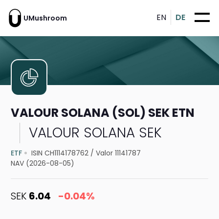
EN
DE
UMushroom
VALOUR SOLANA (SOL) SEK ETN
VALOUR SOLANA SEK
ETF
ISIN CH1114178762
/
Valor 11141787
NAV (2026-08-05)
SEK
6.04
-0.04%