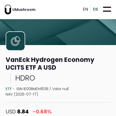
EN
DE
UMushroom
VanEck Hydrogen Economy
UCITS ETF A USD
HDRO
ETF
ISIN IE00BMDH1538
/
Valor null
NAV (2026-07-17)
USD
8.84
-0.68%