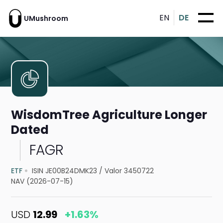
EN
DE
UMushroom
WisdomTree Agriculture Longer
Dated
FAGR
ETF
ISIN JE00B24DMK23
/
Valor 3450722
NAV (2026-07-15)
USD
12.99
+1.63%