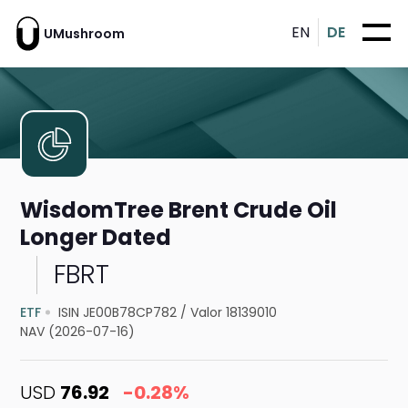
EN
DE
UMushroom
WisdomTree Brent Crude Oil
Longer Dated
FBRT
ETF
ISIN JE00B78CP782
/
Valor 18139010
NAV (2026-07-16)
USD
76.92
-0.28%